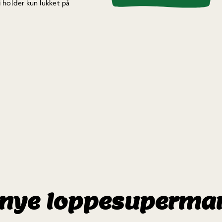
i holder kun lukket på
 nye loppesuperma