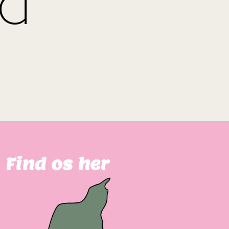
od
Find os her