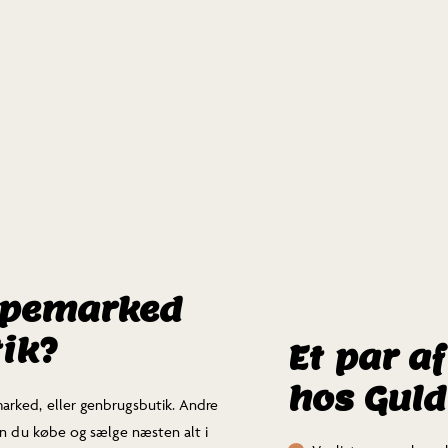
oppemarked
tik?
Et par a
hos Guld
arked, eller genbrugsbutik. Andre
an du købe og sælge næsten alt i