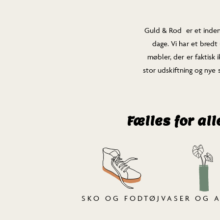
Guld & Rod er et indend
dage. Vi har et bredt u
møbler, der er faktisk 
stor udskiftning og nye
Fælles for al
SKO OG FODTØJ
VASER OG 