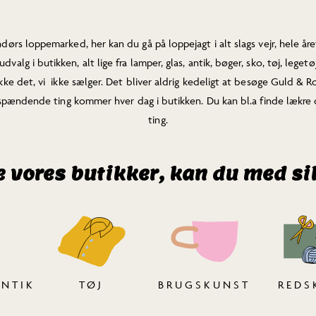
ørs loppemarked, her kan du gå på loppejagt i alt slags vejr, hele åre
dvalg i butikken, alt lige fra lamper, glas, antik, bøger, sko, tøj, leget
ikke det, vi ikke sælger. Det bliver aldrig kedeligt at besøge Guld & Ro
 spændende ting kommer hver dag i butikken. Du kan bl.a finde lækre d
ting.
le vores butikker, kan du med s
ANTIK
TØJ
BRUGSKUNST
REDS