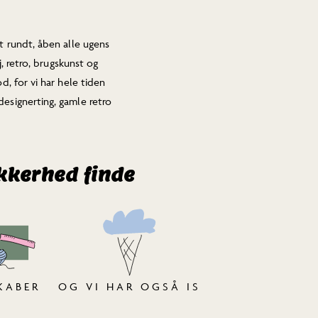
t rundt, åben alle ugens
øj, retro, brugskunst og
d, for vi har hele tiden
esignerting, gamle retro
ikkerhed finde
KABER
OG VI HAR OGSÅ IS