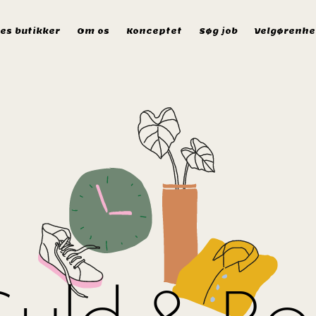
es butikker
Om os
Konceptet
Søg job
Velgørenhe